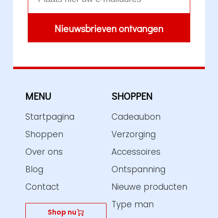
Nieuwsbrieven ontvangen
A
l
t
e
r
MENU
SHOPPEN
n
a
Startpagina
Cadeaubon
t
Shoppen
Verzorging
i
v
Over ons
Accessoires
e
Blog
Ontspanning
:
Contact
Nieuwe producten
Type man
Shop nu