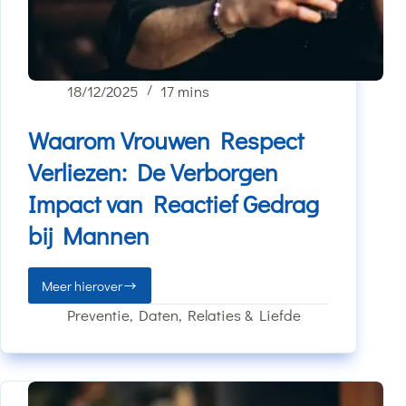
18/12/2025
17 mins
Waarom Vrouwen Respect
Verliezen: De Verborgen
Impact van Reactief Gedrag
bij Mannen
Meer hierover
Preventie
,
Daten
,
Relaties & Liefde