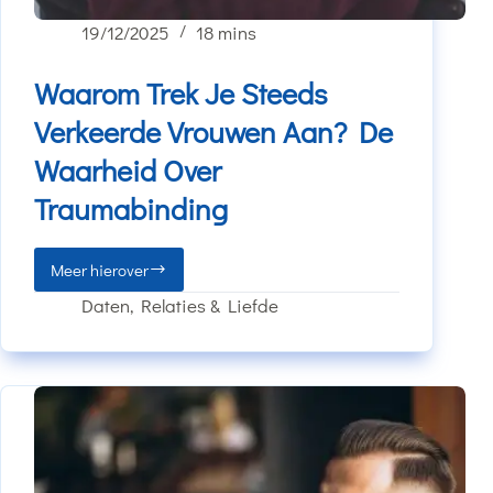
19/12/2025
18 mins
Waarom Trek Je Steeds
Verkeerde Vrouwen Aan? De
Waarheid Over
Traumabinding
Meer hierover
Daten
,
Relaties & Liefde