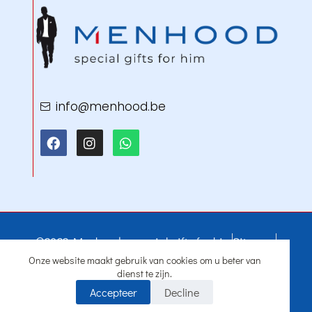
info@menhood.be
@2022 Menhood - special gifts for him
Sitemap
BE 0719.797.705
IBAN: BE57 7390 2907 4335
Onze website maakt gebruik van cookies om u beter van
Design: STARTUPsolutions
dienst te zijn.
Online marketing: Webomarketing
Accepteer
Decline
Home