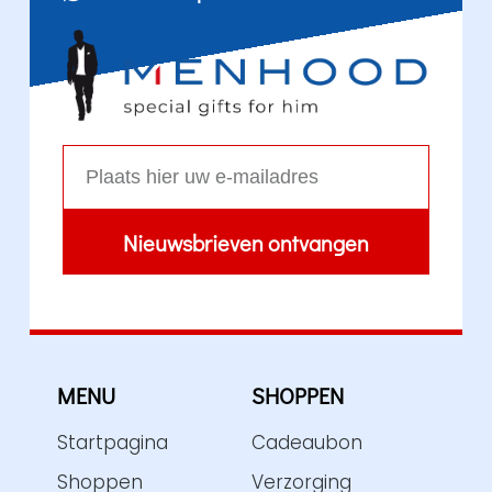
Nieuwsbrieven ontvangen
A
l
t
e
r
MENU
SHOPPEN
n
a
Startpagina
Cadeaubon
t
Shoppen
Verzorging
i