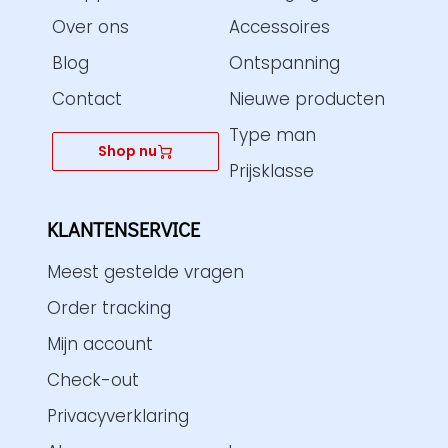
v
Over ons
Accessoires
e
Blog
Ontspanning
:
Contact
Nieuwe producten
Type man
Shop nu
Prijsklasse
KLANTENSERVICE
Meest gestelde vragen
Order tracking
Mijn account
Check-out
Privacyverklaring